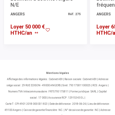
N/E
fréquen
ANGERS
Réf. 275
ANGERS
Loyer 50 000 €
Loyer 6
HTHC/an
HTHC/a
**
Mentions légales
Affichage des informations légales : Cabinet ABI | Raison sociale : Cabinet ABI | Adresse
siège social : 29 RUE EDISON - 49000 ANGERS | Siret : 79317581100025 | RCS : Angers |
Numero TVA Intracommunautaire : FR75793175811 | Forme juridique : SARL | Capital
social : 17 000 | Assurance RCP : 129153430 L |
Carte T : CPI 4901 2018 000 031 823 | Date de délivrance : 2018-06-26 | Lieu de délivrance :
49100 Angers | Caisse de garantie financière : NC. | N° de caisse de garantie : NC | Adresse