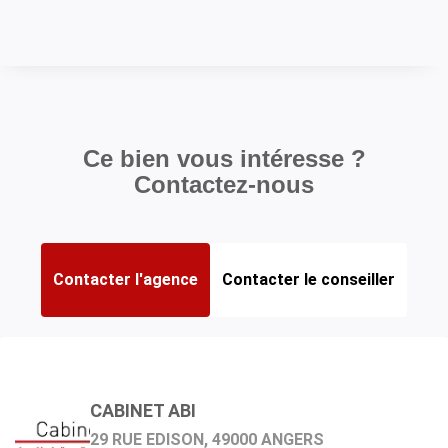
Ce bien vous intéresse ?
Contactez-nous
Contacter l'agence
Contacter le conseiller
NIVELLE AMÉLIE
CABINET ABI
Agent commercial en charge du bien
29 RUE EDISON, 49000 ANGERS