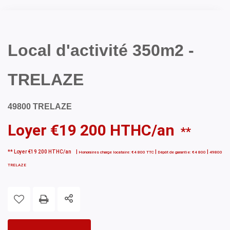
Local d'activité 350m2 -
TRELAZE
49800 TRELAZE
Loyer €19 200 HTHC/an
**
**
Loyer €19 200 HTHC/an
|
|
|
Honoraires charge locataire: €4 800 TTC
Dépôt de garantie: €4 800
49800
TRELAZE