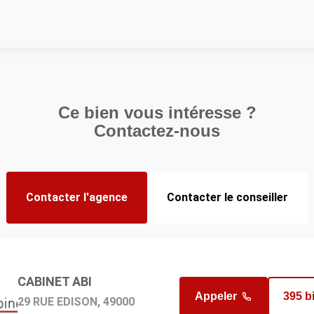
Ce bien vous intéresse ?
Contactez-nous
Contacter l'agence
Contacter le conseiller
CABINET ABI
GHAFOURYAN ALEXANDRE
Appeler
190 b
Appeler
395 b
29 RUE EDISON, 49000
en charge du bien