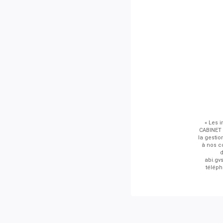
« Les i
CABINET 
la gestio
à nos co
d
abi.gv
téléph