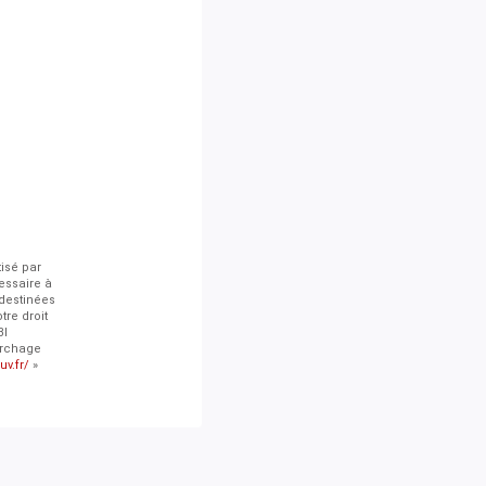
tisé par
essaire à
 destinées
tre droit
BI
archage
uv.fr/
»