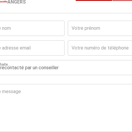
ANGERS
aite...