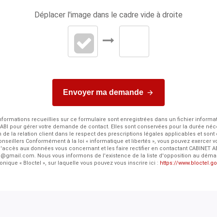
Déplacer l'image dans le cadre vide à droite
Envoyer ma demande
nformations recueillies sur ce formulaire sont enregistrées dans un fichier informa
ABI pour gérer votre demande de contact. Elles sont conservées pour la durée néc
n de la relation client dans le respect des prescriptions légales applicables et sont
nseillers Conformément à la loi « informatique et libertés », vous pouvez exercer vo
'accès aux données vous concernant et les faire rectifier en contactant CABINET A
s@gmail.com. Nous vous informons de l'existence de la liste d'opposition au dém
onique « Bloctel », sur laquelle vous pouvez vous inscrire ici :
https://www.bloctel.go