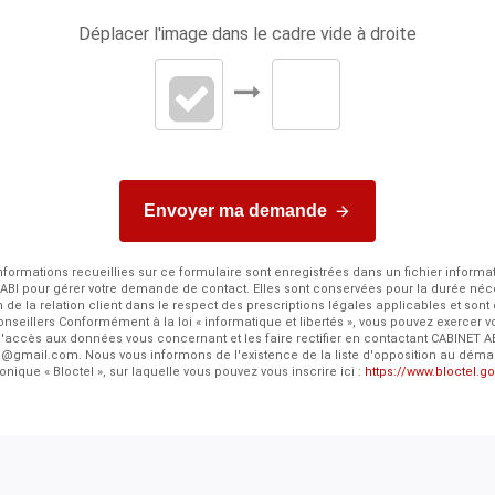
Déplacer l'image dans le cadre vide à droite
Envoyer ma demande
nformations recueillies sur ce formulaire sont enregistrées dans un fichier informa
ABI pour gérer votre demande de contact. Elles sont conservées pour la durée néc
n de la relation client dans le respect des prescriptions légales applicables et sont
nseillers Conformément à la loi « informatique et libertés », vous pouvez exercer vo
'accès aux données vous concernant et les faire rectifier en contactant CABINET A
s@gmail.com. Nous vous informons de l'existence de la liste d'opposition au dém
onique « Bloctel », sur laquelle vous pouvez vous inscrire ici :
https://www.bloctel.go