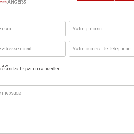
ANGERS
aite...