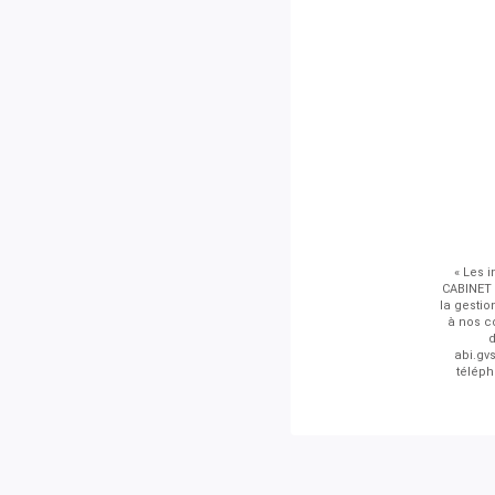
« Les i
CABINET 
la gestio
à nos co
d
abi.gv
téléph