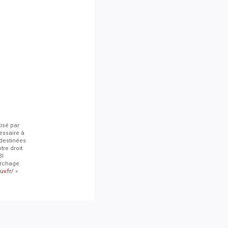
tisé par
essaire à
 destinées
tre droit
BI
archage
uv.fr/
»