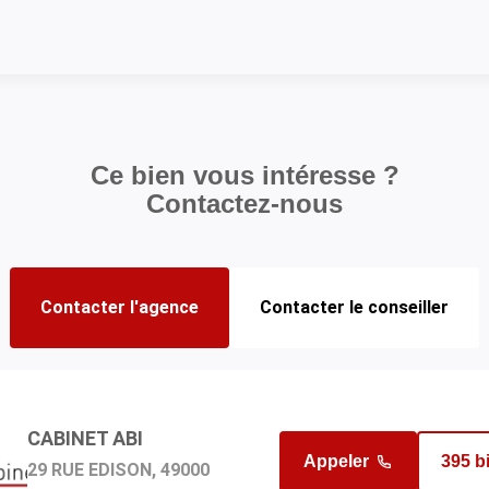
Ce bien vous intéresse ?
Contactez-nous
Contacter l'agence
Contacter le conseiller
CABINET ABI
GHAFOURYAN ALEXANDRE
Appeler
190 b
Appeler
395 b
29 RUE EDISON, 49000
en charge du bien