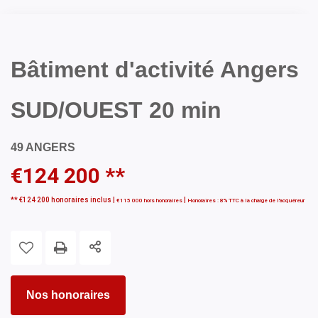
Bâtiment d'activité Angers
SUD/OUEST 20 min
49 ANGERS
€124 200
**
** €124 200
honoraires inclus
|
|
€115 000
hors honoraires
Honoraires : 8% TTC à la charge de l'acquéreur
Nos honoraires