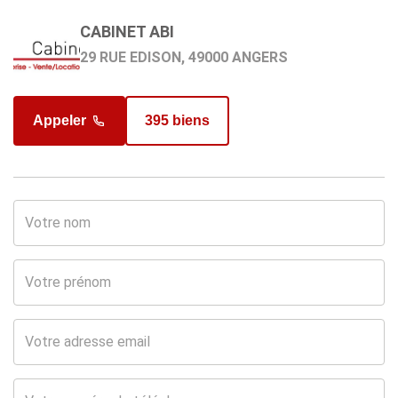
GHAFOURYAN ALEXANDRE
CABINET ABI
en charge du bien
29 RUE EDISON, 49000 ANGERS
Appeler
395 biens
Appeler
190 biens