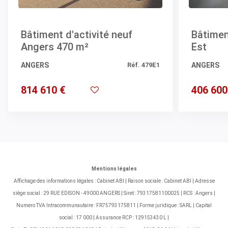
Bâtiment d'activité neuf
Bâtimen
Angers 470 m²
Est
ANGERS
Réf. 479E1
ANGERS
814 610 €
406 600
Mentions légales
Affichage des informations légales : Cabinet ABI | Raison sociale : Cabinet ABI | Adresse
siège social : 29 RUE EDISON - 49000 ANGERS | Siret : 79317581100025 | RCS : Angers |
Numero TVA Intracommunautaire : FR75793175811 | Forme juridique : SARL | Capital
social : 17 000 | Assurance RCP : 129153430 L |