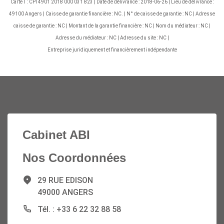
Carte T : CPI 4901 2018 000 031 823 | Date de délivrance : 2018-06-26 | Lieu de délivrance :
49100 Angers | Caisse de garantie financière : NC. | N° de caisse de garantie : NC | Adresse
caisse de garantie : NC | Montant de la garantie financière : NC | Nom du médiateur : NC |
Adresse du médiateur : NC | Adresse du site : NC |
Entreprise juridiquement et financièrement indépendante
Cabinet ABI
Nos Coordonnées
29 RUE EDISON
49000 ANGERS
Tél. : +33 6 22 32 88 58