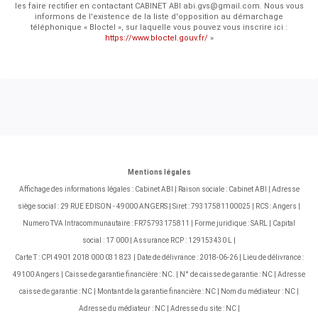
les faire rectifier en contactant CABINET ABI abi.gvs@gmail.com. Nous vous
informons de l'existence de la liste d'opposition au démarchage
téléphonique « Bloctel », sur laquelle vous pouvez vous inscrire ici :
https://www.bloctel.gouv.fr/
»
Mentions légales
Affichage des informations légales : Cabinet ABI | Raison sociale : Cabinet ABI | Adresse
siège social : 29 RUE EDISON - 49000 ANGERS | Siret : 79317581100025 | RCS : Angers |
Numero TVA Intracommunautaire : FR75793175811 | Forme juridique : SARL | Capital
social : 17 000 | Assurance RCP : 129153430 L |
Carte T : CPI 4901 2018 000 031 823 | Date de délivrance : 2018-06-26 | Lieu de délivrance :
49100 Angers | Caisse de garantie financière : NC. | N° de caisse de garantie : NC | Adresse
caisse de garantie : NC | Montant de la garantie financière : NC | Nom du médiateur : NC |
Adresse du médiateur : NC | Adresse du site : NC |