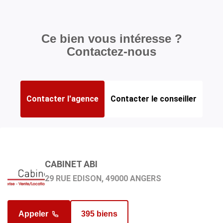
Ce bien vous intéresse ?
Contactez-nous
Contacter l'agence
Contacter le conseiller
NIVELLE AMÉLIE
CABINET ABI
Agent commercial en charge du bien
29 RUE EDISON, 49000 ANGERS
Appeler
395 biens
Appeler
129 biens