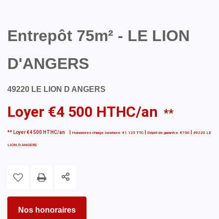
Entrepôt 75m² - LE LION
D'ANGERS
49220 LE LION D ANGERS
Loyer €4 500 HTHC/an
**
**
Loyer €4 500 HTHC/an
|
|
|
Honoraires charge locataire: €1 125 TTC
Dépôt de garantie: €750
49220 LE
LION D ANGERS
Nos honoraires