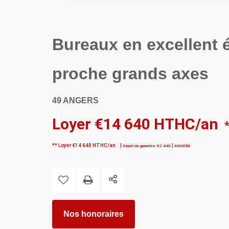
Bureaux en excellent é
proche grands axes
49 ANGERS
Loyer €14 640 HTHC/an
**
Loyer €14 640 HTHC/an
|
|
Dépôt de garantie: €2 440
ANGERS
Nos honoraires