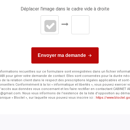
Déplacer l'image dans le cadre vide à droite
Envoyer ma demande
nformations recueillies sur ce formulaire sont enregistrées dans un fichier informa
ABI pour gérer votre demande de contact. Elles sont conservées pour la durée néc
n de la relation client dans le respect des prescriptions légales applicables et sont
nseillers Conformément à la loi « informatique et libertés », vous pouvez exercer vo
'accès aux données vous concernant et les faire rectifier en contactant CABINET A
s@gmail.com. Nous vous informons de l'existence de la liste d'opposition au dém
onique « Bloctel », sur laquelle vous pouvez vous inscrire ici :
https://www.bloctel.go