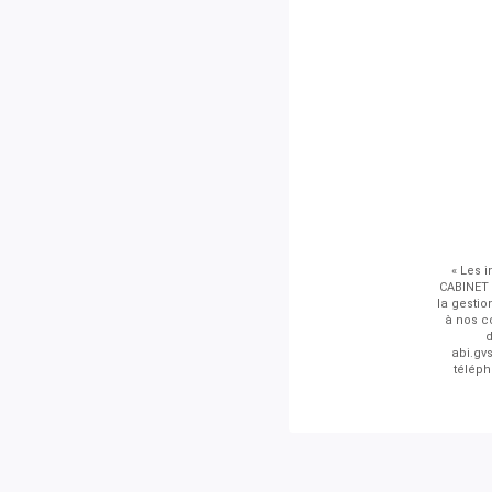
« Les i
CABINET 
la gestio
à nos co
d
abi.gv
téléph