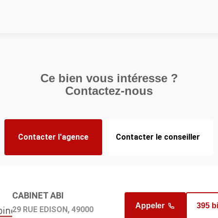
Ce bien vous intéresse ?
Contactez-nous
Contacter l'agence
Contacter le conseiller
CABINET ABI
GHAFOURYAN ALEXANDRE
Appeler
190 b
Appeler
395 b
29 RUE EDISON, 49000
en charge du bien