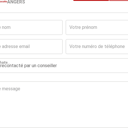
ANGERS
aite...