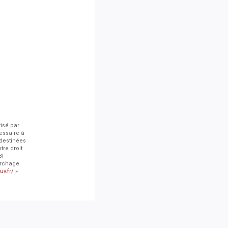
tisé par
essaire à
 destinées
tre droit
BI
archage
uv.fr/
»