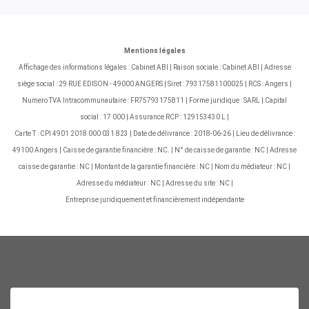
Mentions légales
Affichage des informations légales : Cabinet ABI | Raison sociale : Cabinet ABI | Adresse
siège social : 29 RUE EDISON - 49000 ANGERS | Siret : 79317581100025 | RCS : Angers |
Numero TVA Intracommunautaire : FR75793175811 | Forme juridique : SARL | Capital
social : 17 000 | Assurance RCP : 129153430 L |
Carte T : CPI 4901 2018 000 031 823 | Date de délivrance : 2018-06-26 | Lieu de délivrance :
49100 Angers | Caisse de garantie financière : NC. | N° de caisse de garantie : NC | Adresse
caisse de garantie : NC | Montant de la garantie financière : NC | Nom du médiateur : NC |
Adresse du médiateur : NC | Adresse du site : NC |
Entreprise juridiquement et financièrement indépendante