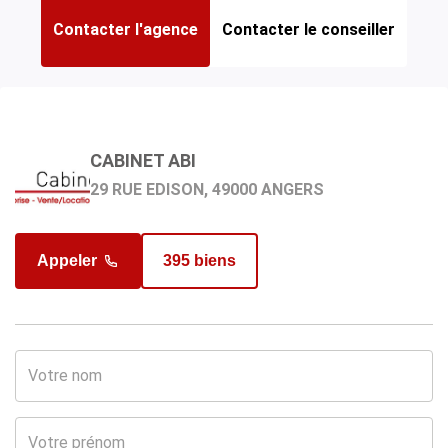
Contacter l'agence
Contacter le conseiller
HUAU JÉRÔME
CABINET ABI
Agent commercial en charge du bien
29 RUE EDISON, 49000 ANGERS
Appeler
395 biens
Appeler
67 biens