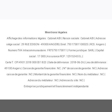
Mentions légales
Affichage des informations légales : Cabinet ABI | Raison sociale : Cabinet ABI | Adresse
siège social : 29 RUE EDISON - 49000 ANGERS | Siret : 79317581100025 | RCS : Angers |
Numero TVA Intracommunautaire : FR75793175811 | Forme juridique : SARL | Capital
social : 17 000 | Assurance RCP : 129153430 L |
Carte T : CPI 4901 2018 000 031 823 | Date de délivrance : 2018-06-26 | Lieu de délivrance :
49100 Angers | Caisse de garantie financière : NC. | N° de caisse de garantie : NC | Adresse
caisse de garantie : NC | Montant de la garantie financière : NC | Nom du médiateur : NC |
Adresse du médiateur : NC | Adresse du site : NC |
Entreprise juridiquement et financièrement indépendante