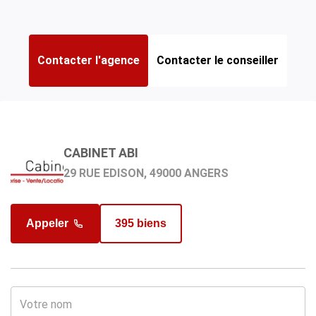
Contacter l'agence
Contacter le conseiller
HUAU JÉRÔME
CABINET ABI
Agent commercial en charge du bien
29 RUE EDISON, 49000 ANGERS
Appeler
395 biens
Appeler
67 biens