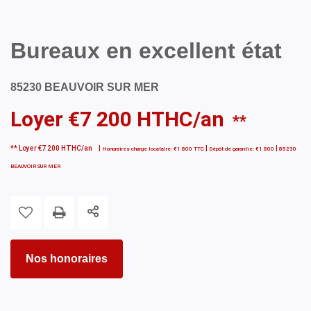
Bureaux en excellent état
85230 BEAUVOIR SUR MER
Loyer €7 200 HTHC/an
**
**
Loyer €7 200 HTHC/an
|
|
|
Honoraires charge locataire: €1 800 TTC
Dépôt de garantie: €1 800
85230
BEAUVOIR SUR MER
Nos honoraires